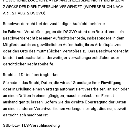
PERSONENBEZOGENEN DATEN ANSCHLIESSEND NICHT MEHR ZUM
ZWECKE DER DIREKTWERBUNG VERWENDET (WIDERSPRUCH NACH
ART. 21 ABS. 2 DSGVO).
Beschwerde­recht bei der zuständigen Aufsichts­behörde
Im Falle von Verstößen gegen die DSGVO steht den Betroffenen ein
Beschwerderecht bei einer Aufsichtsbehörde, insbesondere in dem
Mitgliedstaat ihres gewöhnlichen Aufenthalts, ihres Arbeitsplatzes
oder des Orts des mutmaßlichen Verstoßes zu. Das Beschwerderecht
besteht unbeschadet anderweitiger verwaltungsrechtlicher oder
gerichtlicher Rechtsbehelfe.
Recht auf Daten­übertrag­barkeit
Sie haben das Recht, Daten, die wir auf Grundlage Ihrer Einwilligung
oder in Erfüllung eines Vertrags automatisiert verarbeiten, an sich oder
an einen Dritten in einem gängigen, maschinenlesbaren Format
aushändigen zu lassen. Sofern Sie die direkte Übertragung der Daten
an einen anderen Verantwortlichen verlangen, erfolgt dies nur, soweit
es technisch machbar ist.
SSL- bzw. TLS-Verschlüsselung