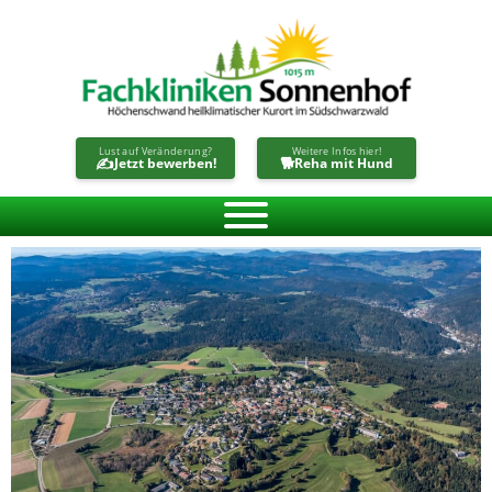
Zum
Inhalt
springen
Lust auf Veränderung?
Weitere Infos hier!
✍️
🐕
Jetzt bewerben!
Reha mit Hund