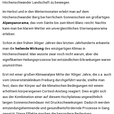
Höchenschwander Landschaft zu bewegen.
Im Herbst und in den Wintermonaten erlebt man auf dem
Höchenschwander Berg bei herrlichem Sonnenschein ein großartiges
Alpenpanorama
, das vom Säntis bis zum Mont Blanc reicht. Nachts
kann man bei klarem Wetter ein unvergleichliches Sternenpanorama
erleben.
Schon in den frühen 30iger Jahren des letzten Jahrhunderts erkannte
man die
heilende Wirkung
des einzigartigen Klimas in
Höchenschwand. Man wusste zwar noch nicht warum, aber die
signifikanten Heilungsprozesse bei entzündlichen Erkrankungen waren
unumstritten.
Erst mit einer großen Klimaanalyse Mitte der 90iger Jahre, die u.a. auch
vom Universitätsklinikum Freiburg durchgeführt wurde, stellte man
fest, dass der Körper auf die klimatischen Bedingungen mit einem
erhöhtem körpereigenen Cortisol-Anstieg reagiert. Dies ergibt sich
aus der Kombination einer auf diesem Hochplateau ungewöhnlich
langen Sonnenscheindauer mit Druckschwankungen. Dadurch werden
entzündungshemmende und gesundheitsfördernde Prozesse in Gang
gesetzt. Diese Effekte machen die besondere Bedeutung