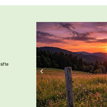
räfte