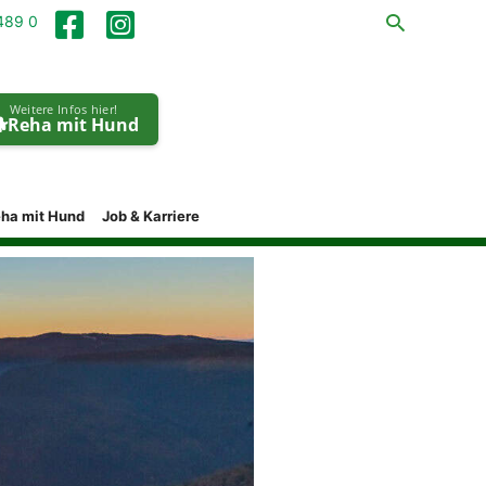
Suchen
489 0
Weitere Infos hier!

Reha mit Hund
ha mit Hund
Job & Karriere