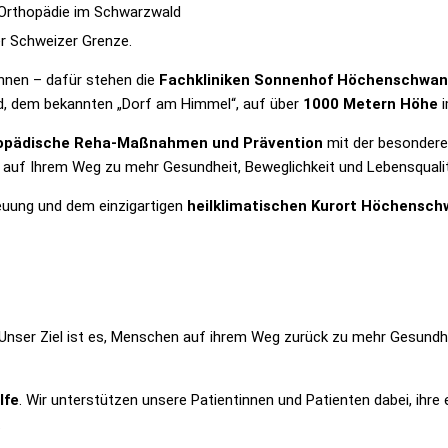
 Orthopädie im Schwarzwald
er Schweizer Grenze.
nnen – dafür stehen die
Fachkliniken Sonnenhof Höchenschwa
nd, dem bekannten „Dorf am Himmel“, auf über
1000 Metern Höhe
i
thopädische Reha-Maßnahmen und Prävention
mit der besondere
ll auf Ihrem Weg zu mehr Gesundheit, Beweglichkeit und Lebensqualit
euung und dem einzigartigen
heilklimatischen Kurort Höchensc
ser Ziel ist es, Menschen auf ihrem Weg zurück zu mehr Gesundhei
lfe
. Wir unterstützen unsere Patientinnen und Patienten dabei, ihre
.