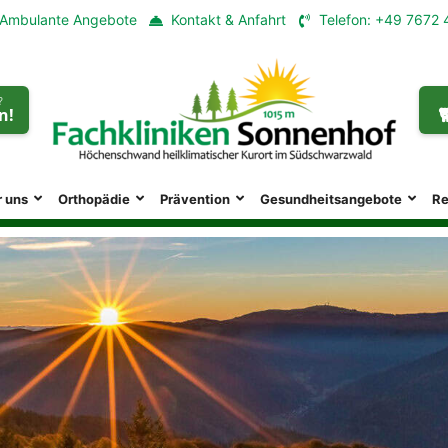
Ambulante Angebote
Kontakt & Anfahrt
Telefon: +49 7672 
?

n!
r uns
Orthopädie
Prävention
Gesundheitsangebote
Re