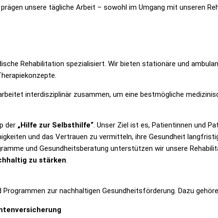
 prägen unsere tägliche Arbeit – sowohl im Umgang mit unseren Reh
sche Rehabilitation spezialisiert. Wir bieten stationäre und ambu
Therapiekonzepte.
rbeitet interdisziplinär zusammen, um eine bestmögliche medizini
ip der
„Hilfe zur Selbsthilfe“
. Unser Ziel ist es, Patientinnen und P
gkeiten und das Vertrauen zu vermitteln, ihre Gesundheit langfristig
ogramme und Gesundheitsberatung unterstützen wir unsere Rehabilit
chhaltig zu stärken
.
d Programmen zur nachhaltigen Gesundheitsförderung. Dazu gehöre
ntenversicherung