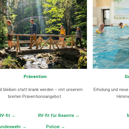
Prävention
G
 bleiben statt krank werden – mit unserem
Erholung und neue
breiten Präventionsangebot.
Himme
RV-fit →
RV-fit für Beamte →
undeswehr →
Polizei →