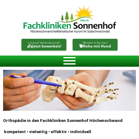
Zum
Inhalt
springen
Lust auf Veränderung?
Weitere Infos hier!
✍️
🐕
Jetzt bewerben!
Reha mit Hund
Orthopädie in den Fachkliniken Sonnenhof Höchenschwand
kompetent • vielseitig • effektiv • individuell